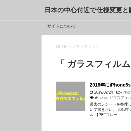
日本の中心付近で仕様変更と
サイトについて
HOME
>
ガラスフィルム
「 ガラスフィルム
2018年にiPho
2019/02/24
-
iPho
iPhone
,
ガラスフィ
過去のレシートを整理
いて書きたい。 2018年
ル 【PETフレー …