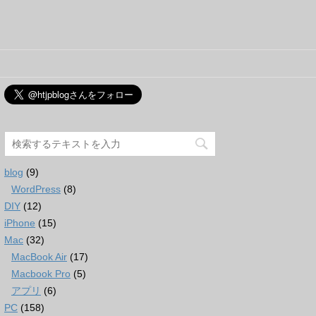
blog
(9)
WordPress
(8)
DIY
(12)
iPhone
(15)
Mac
(32)
MacBook Air
(17)
Macbook Pro
(5)
アプリ
(6)
PC
(158)