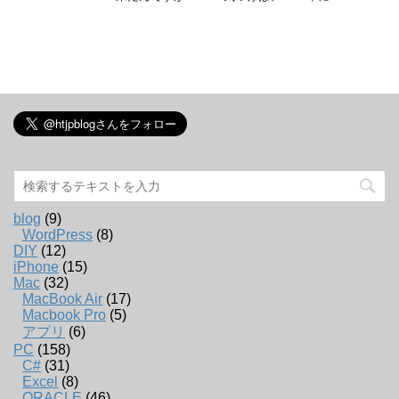
blog
(9)
WordPress
(8)
DIY
(12)
iPhone
(15)
Mac
(32)
MacBook Air
(17)
Macbook Pro
(5)
アプリ
(6)
PC
(158)
C#
(31)
Excel
(8)
ORACLE
(46)