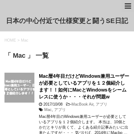
日本の中心付近で仕様変更と闘うSE日記
HOME
>
Mac
「 Mac 」 一覧
Mac暦4年目だけどWindows兼用ユーザー
が必要としているアプリを１２個紹介し
ます！！如何にMacとWindowsをシーム
レスに使うか・・・それが問題w
2017/10/08
-
MacBook Air
,
アプリ
Mac
,
アプリ
Mac暦4年目のWindows兼用ユーザーが必要として
いるアプリを１２個紹介します。 本当は、10個と
かだとキリが良くて、よくある紹介記事みたいに出
来たんですが・・・ 気づけば、2014年にMacbo …