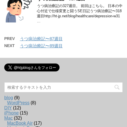
うつ病治療記の327週目。 前回はこちら。 日本の中
心付近で仕様変更と闘うSE日記うつ病治療記〜318
週目http://ht-jp.net/blog/healthcare/depression-w31
…
PREV
うつ病治療記〜87週目
NEXT
うつ病治療記〜89週目
blog
(9)
WordPress
(8)
DIY
(12)
iPhone
(15)
Mac
(32)
MacBook Air
(17)