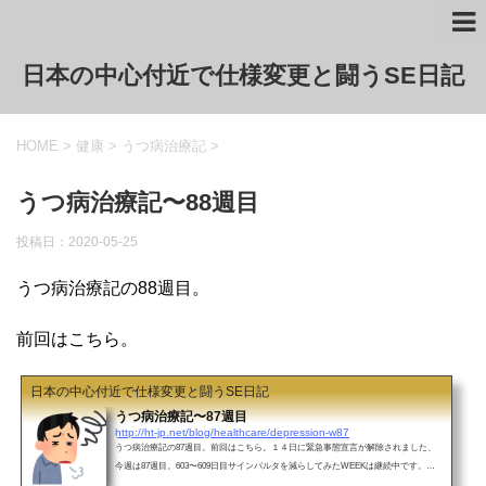
日本の中心付近で仕様変更と闘うSE日記
HOME
>
健康
>
うつ病治療記
>
うつ病治療記〜88週目
投稿日：2020-05-25
うつ病治療記の88週目。
前回はこちら。
日本の中心付近で仕様変更と闘うSE日記
うつ病治療記〜87週目
http://ht-jp.net/blog/healthcare/depression-w87
うつ病治療記の87週目。前回はこちら。１４日に緊急事態宣言が解除されました、
今週は87週目。603〜609日目サインバルタを減らしてみたWEEKは継続中です。試
しにでは無いけど、飲むのを忘れた日があったら、その日は午後ぐらいから断薬症