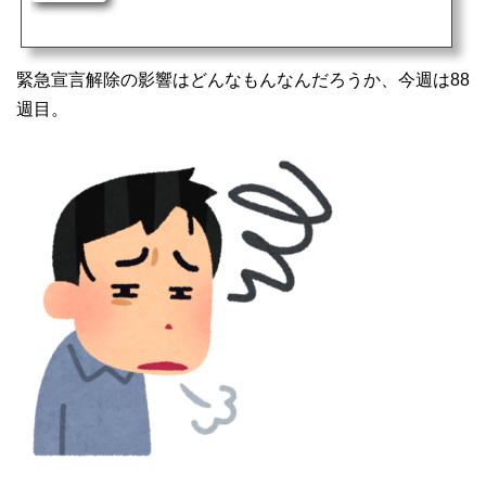
状が出てきて、サァ大変・・・幸い休日だったので、別に何も無かったけど、これ
が平日だったらと思うと、少し心配になってくる感じ。風邪では無いんだけど、風
邪みたいに頭がフワフワするし、軽く頭痛はするし、ゾクゾクするしでもう仕事に
はならないだろうな〜と。基本的には、サインバルタを１錠...
緊急宣言解除の影響はどんなもんなんだろうか、今週は88
週目。