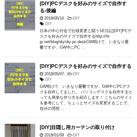
[DIY]PCデスクを好みのサイズで自作す
る-後編
2018/05/10
-
DIY
DIY
日本の中心付近で仕様変更と闘うSE日記[DIY]PCデ
スクを好みのサイズで自作するhttp://ht-
jp.net/blog/diy/diy-pc-deskGW明けて、いきなり憂
鬱ですが、GW中にPC …
[DIY]PCデスクを好みのサイズで自作する
2018/05/07
-
DIY
DIY
GW明けて、いきなり憂鬱ですが、GW中にPCデス
クを自作してました。 パソコンデスクを自作すると
っても簡単な作り方を紹介します！ こちらのサイト
を参考にして、ちょっとサイズを変更することで、
自分の理想 …
[DIY]目隠し用カーテンの取り付け
2018/01/09
-
DIY