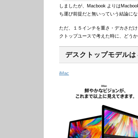
運ぶ前提なら、荷物なん
しましたが、Macbook よりはMacb
イ。アダプターが軽いMacb
スペックが低い分消費電力
ち運び前提だと無いっていう結論にな
ただ、１５インチを重さ・デカさだけ
クトップユースで考えた時に、どうか
デスクトップモデルは
iMac