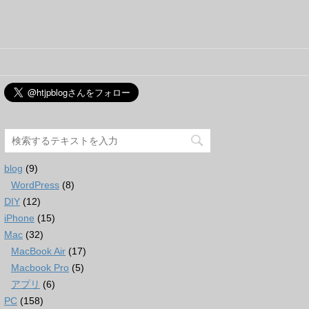
blog
(9)
WordPress
(8)
DIY
(12)
iPhone
(15)
Mac
(32)
MacBook Air
(17)
Macbook Pro
(5)
アプリ
(6)
PC
(158)