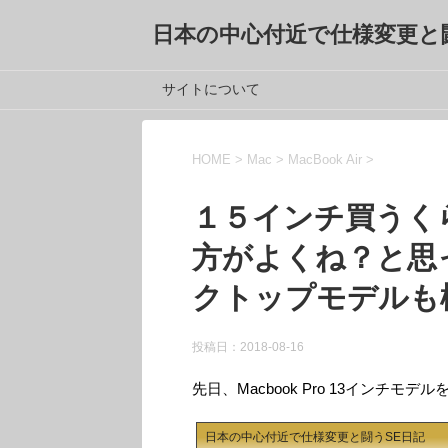
日本の中心付近で仕様変更と
サイトについて
HOME
>
Mac
>
MacBook Air
>
１５インチ買うく
方がよくね？と思
クトップモデルも
投稿日：2018-08-16
先日、Macbook Pro 13インチ
日本の中心付近で仕様変更と闘うSE日記