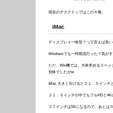
現在のデスクトップはこの４種。
iMac
ディスプレイ一体型？って言えば良い
Windowsでも一時期流行った？気が
ただ、Win機では、大体求めるスペ
別体でしたがw
iMac 大きく分けると２１．５イン
２１．５インチの中でもフルHDと4K
２７インチは5Kになるので、あとは