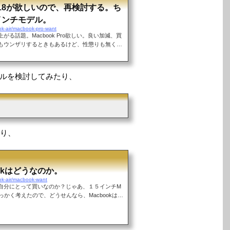
o2018が欲しいので、再検討する。ち
インチモデル。
ook-air/macbook-pro-want
る話題。Macbook Pro欲しい。良い加減、買
もウンザリするときもあるけど、性懲りも無く、
oのアップデート内容をみて欲しくなったので、再検
た時にも検討だけはしてた。発端は2018年のWWD
one SEの発表がなかったこと。例年？どおりな
ルを検討してみたり、
はず（と言っていいのか？)だったので、iPhon
を今か今かと待っていたけど、買い換えの話が流れ
表しても、９月の新型...
たり、
okはどうなのか。
ook-air/macbook-want
Proは自分にとって買いなのか？じゃあ、１５インチM
とせっかく考えたので、どうせんなら、Macbookはど
。Macbookのメリット軽い全てはこれに尽きる
ook Proとの差は、約300g。ペットボトル１本に
持ち運ぶなら、地味に効いて来る重さ。毎日持ち