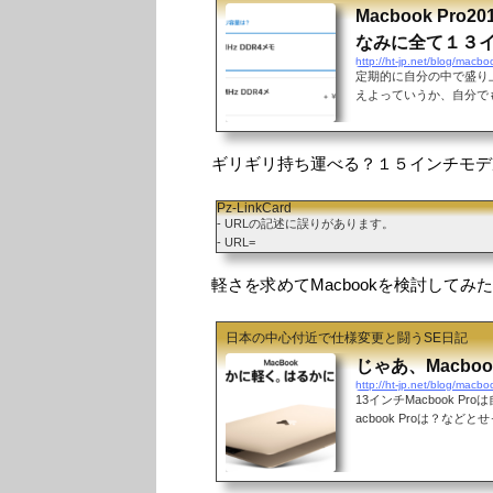
Macbook Pr
なみに全て１３
http://ht-jp.net/blog/macb
定期的に自分の中で盛り上が
えよっていうか、自分で
先日のMacbook Pr
討。2017年モデルが出
Cここで、待っていたiPh
ギリギリ持ち運べる？１５インチモデ
ら、３月に発売されている
e 6sから買い換えるの
Pz-LinkCard
てしまった。で、６月に発
- URLの記述に誤りがあります。
- URL=
軽さを求めてMacbookを検討してみ
日本の中心付近で仕様変更と闘うSE日記
じゃあ、Macbo
http://ht-jp.net/blog/macb
13インチMacbook 
acbook Proは？など
うなのか？って考えてみる
と思う。１３インチMacb
満たないとは言え、毎日