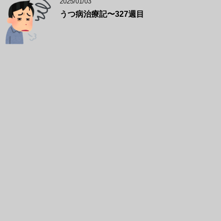
2025/01/03
うつ病治療記〜327週目