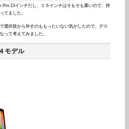
て軽い方がいいので、このアドバンテージはデカ
ook Pro 13インチだし、１５インチはそもそも重いので、持
ook Proと同じUSB-Cコネクタだけど、CPUの
は抑えられてる。な...
ってました。
で選択肢から外すのももったいない気がしたので、デス
なって考えてみました。
４モデル