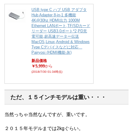
USB type C ハブ USB アダプタ
Hub Adapter 8-in-1 多機能
4K@30hz HDMI出力,1000M
Ethernet LANポート,TF/SDカード
リーダー,USB3.0ポート*2,PD充
電可能,超高速データー伝送
MacOS,Linux,Android & Windows
Type Cデバイスなどに対応
Pairyosi (HDMI機能-灰)
新品価格
￥5,999
から
(2018/7/30 01:34時点)
ただ、１５インチモデルは重い・・・
当然っちゃ当然なんですが、重いです。
２０１５年モデルまでは2kgぐらい。