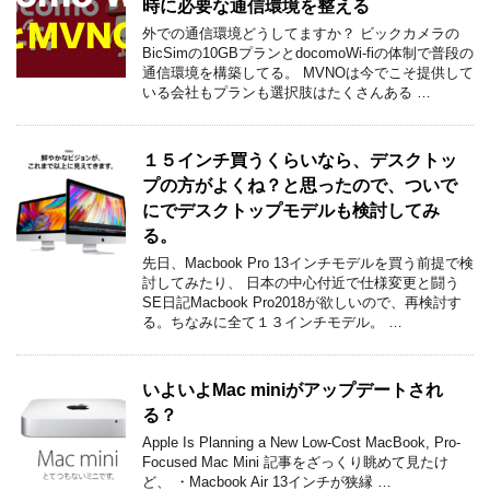
時に必要な通信環境を整える
外での通信環境どうしてますか？ ビックカメラの
BicSimの10GBプランとdocomoWi-fiの体制で普段の
通信環境を構築してる。 MVNOは今でこそ提供して
いる会社もプランも選択肢はたくさんある …
１５インチ買うくらいなら、デスクトッ
プの方がよくね？と思ったので、ついで
にでデスクトップモデルも検討してみ
る。
先日、Macbook Pro 13インチモデルを買う前提で検
討してみたり、 日本の中心付近で仕様変更と闘う
SE日記Macbook Pro2018が欲しいので、再検討す
る。ちなみに全て１３インチモデル。 …
いよいよMac miniがアップデートされ
る？
Apple Is Planning a New Low-Cost MacBook, Pro-
Focused Mac Mini 記事をざっくり眺めて見たけ
ど、 ・Macbook Air 13インチが狭縁 …