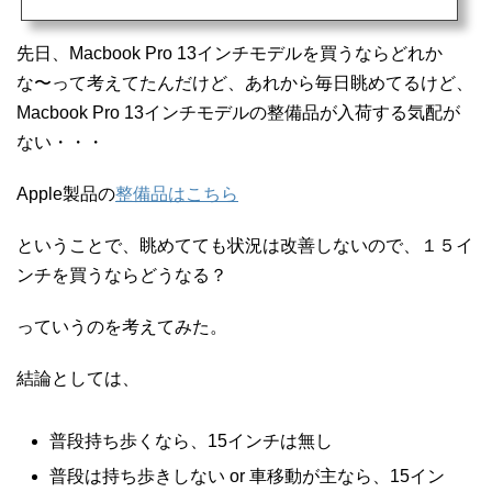
討だけはしてた。発端は2018年のWWDCここで、待っていたiPhone SEの発表がな
かったこと。例年？どおりなら、３月に発売されているはず（と言っていいのか？)
だったので、iPhone 6sから買い換えるのを今か今かと待っていたけど、買い換えの
先日、Macbook Pro 13インチモデルを買うならどれか
話が流れてしまった。で、６月に発表しても、９月の新型...
な〜って考えてたんだけど、あれから毎日眺めてるけど、
Macbook Pro 13インチモデルの整備品が入荷する気配が
ない・・・
Apple製品の
整備品はこちら
ということで、眺めてても状況は改善しないので、１５イ
ンチを買うならどうなる？
っていうのを考えてみた。
結論としては、
普段持ち歩くなら、15インチは無し
普段は持ち歩きしない or 車移動が主なら、15イン