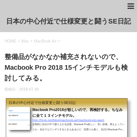
日本の中心付近で仕様変更と闘うSE日記
HOME
>
Mac
>
MacBook Air
>
整備品がなかなか補充されないので、
Macbook Pro 2018 15インチモデルも検
討してみる。
投稿日：
2018-07-30
日本の中心付近で仕様変更と闘うSE日記
Macbook Pro2018が欲しいので、再検討する。ちなみ
に全て１３インチモデル。
http://ht-jp.net/blog/macbook-air/macbook-pro-want
定期的に自分の中で盛り上がる話題。Macbook Pro欲しい。良い加減、買えよってい
うか、自分でもウンザリするときもあるけど、性懲りも無く、先日のMacbook Proの
アップデート内容をみて欲しくなったので、再検討。2017年モデルが出た時にも検