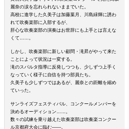
麗奈
の涙を忘れられないままでいた。
高校に進学した久美子は
加藤葉月
、
川島緑輝
に誘わ
れて吹奏楽部に入部するが、
肝心な吹奏楽部の演奏はお世辞にも上手とは言えな
くて……。
しかし、吹奏楽部に新しい顧問・滝昇がやって来た
ことによって状況は一変する。
滝のスパルタ指導に反発しつつも、少しずつ上手く
なっていく様子に自信を持つ部員たち。
久美子も少しずつではあるが、麗奈との距離を縮め
ていった。
サンライズフェスティバル、コンクールメンバーを
決めるオーディション……。
数々の試練を乗り越えた吹奏楽部は吹奏楽コンクー
ル京都府大会に臨む――。