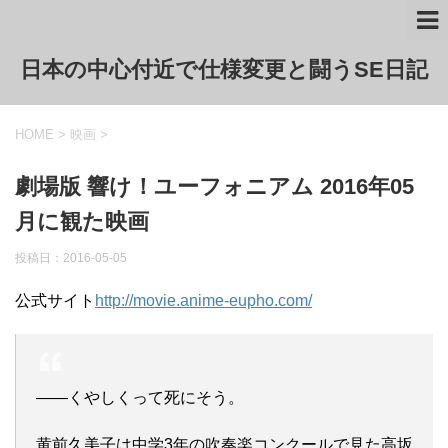
日本の中心付近で仕様変更と闘うSE日記
HOME
>
映画
>
劇場版 響け！ユーフォニアム 2016年05
月に観た映画
投稿日：2016-05-05
公式サイト
http://movie.anime-eupho.com/
――くやしくって死にそう。
黄前久美子
は中学3年の吹奏楽コンクールで見た
高坂