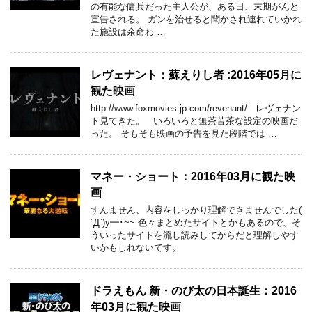
の有能な傭兵だった主人公が、ある日、末期がんと
宣告される。 ガンを治せると聞かされ連れていかれ
た施設は余命わ …
レヴェナント：蘇えりし者 :2016年05月に
観た映画
http://www.foxmovies-jp.com/revenant/ レヴェナン
ト見てきた。 いろいろと無茶苦茶な設定の映画だ
った。 そもそも映画の予告を見た段階では …
マネー・ショート：2016年03月に観た映
画
すんません、内容をしっかり理解できませんでした(
´Д`)y━･~~ 色々まとめたサイトとかもあるので、そ
ういったサイトを流し読みしてからだと理解しやす
いかもしれないです。
ドラえもん 新・のび太の日本誕生：2016
年03月に観た映画